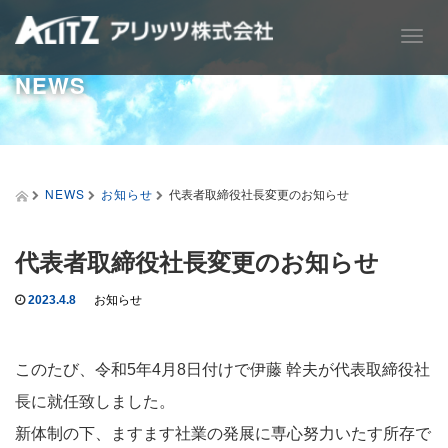
T
o
NEWS
g
g
l
e
n
a
NEWS
お知らせ
代表者取締役社長変更のお知らせ
v
i
g
代表者取締役社長変更のお知らせ
a
t
i
2023.4.8
お知らせ
o
n
このたび、令和5年4月8日付けで伊藤 幹夫が代表取締役社
長に就任致しました。
新体制の下、ますます社業の発展に専心努力いたす所存で